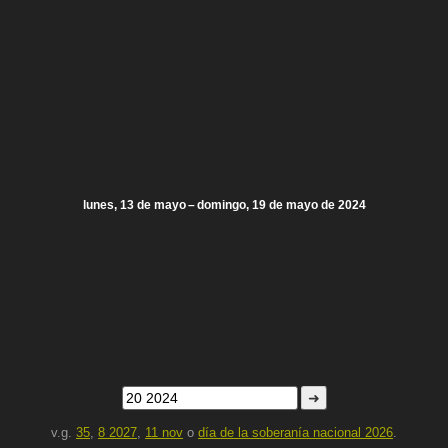
lunes, 13 de mayo – domingo, 19 de mayo de 2024
➜
v.g.
35
,
8 2027
,
11 nov
o
día de la soberanía nacional 2026
.