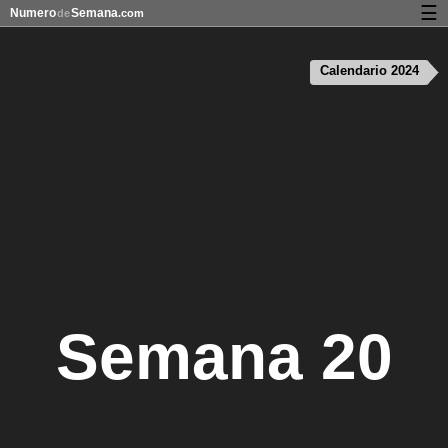
☰
Numero
Semana
de
.com
Calendario con días festivos y números de semana
Calendario 2024
Privacidad y galletas
Semana 20