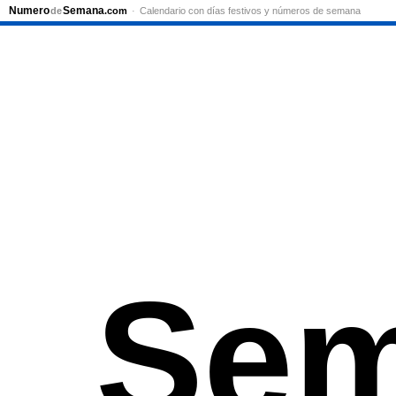
Numero
Semana
de
.com
Calendario con días festivos y números de semana
Sem