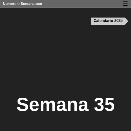
☰
Numero
Semana
de
.com
Calendario con días festivos y números de semana
Calendario 2025
Privacidad y galletas
Semana 35