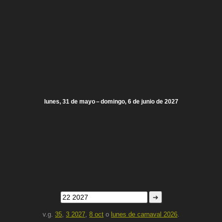
lunes, 31 de mayo – domingo, 6 de junio de 2027
➜
v.g.
35
,
3 2027
,
8 oct
o
lunes de carnaval 2026
.