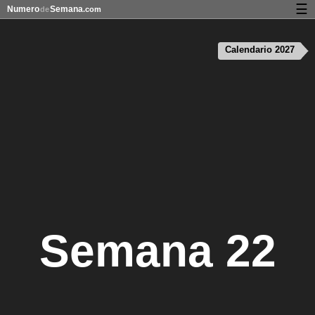
☰
Numero
Semana
de
.com
Calendario con días festivos y números de semana
Calendario 2027
Privacidad y galletas
Semana 22