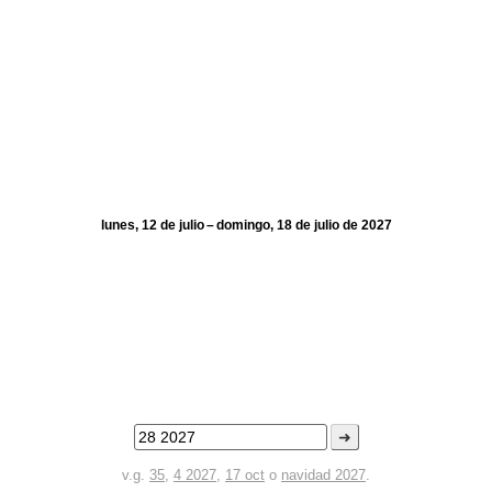
lunes, 12 de julio – domingo, 18 de julio de 2027
➜
v.g.
35
,
4 2027
,
17 oct
o
navidad 2027
.