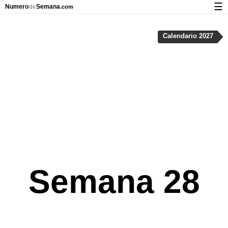
☰
Numero
Semana
de
.com
Calendario con días festivos y números de semana
Calendario 2027
Privacidad y galletas
Semana 28