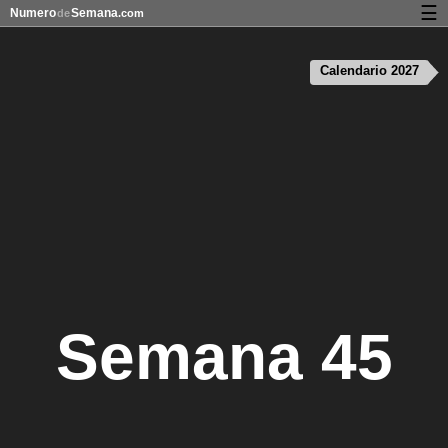
☰
Numero
Semana
de
.com
Calendario con días festivos y números de semana
Calendario 2027
Privacidad y galletas
Semana 45