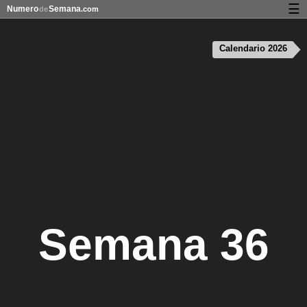
☰
Numero
Semana
de
.com
Calendario con días festivos y números de semana
Calendario 2026
Privacidad y galletas
Semana 36