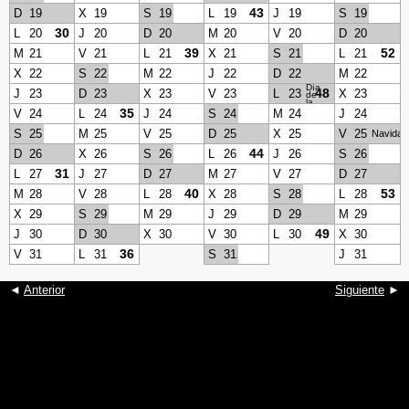
43
D
19
X
19
S
19
L
19
J
19
S
19
30
L
20
J
20
D
20
M
20
V
20
D
20
39
52
M
21
V
21
L
21
X
21
S
21
L
21
X
22
S
22
M
22
J
22
D
22
M
22
Día
48
J
23
D
23
X
23
V
23
L
23
X
23
de
la
Soberanía
35
V
24
L
24
J
24
S
24
M
24
J
24
nacional
S
25
M
25
V
25
D
25
X
25
V
25
Navidad
44
D
26
X
26
S
26
L
26
J
26
S
26
31
L
27
J
27
D
27
M
27
V
27
D
27
40
53
M
28
V
28
L
28
X
28
S
28
L
28
X
29
S
29
M
29
J
29
D
29
M
29
49
J
30
D
30
X
30
V
30
L
30
X
30
36
V
31
L
31
S
31
J
31
◄
Anterior
Siguiente
►