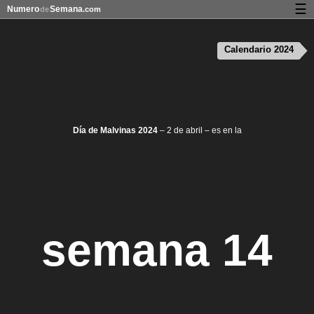
☰
Numero
Semana
de
.com
Calendario con días festivos y números de semana
Calendario 2024
Privacidad y galletas
Día de Malvinas 2024
– 2 de abril – es en la
semana 14