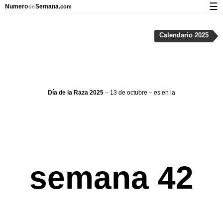
☰
Numero
Semana
de
.com
Calendario con días festivos y números de semana
Calendario 2025
Privacidad y galletas
Día de la Raza 2025
– 13 de octubre – es en la
semana 42