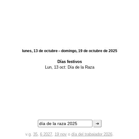
lunes, 13 de octubre – domingo, 19 de octubre de 2025
Días festivos
Lun, 13 oct:
Día de la Raza
➜
v.g.
35
,
6 2027
,
19 nov
o
día del trabajador 2026
.