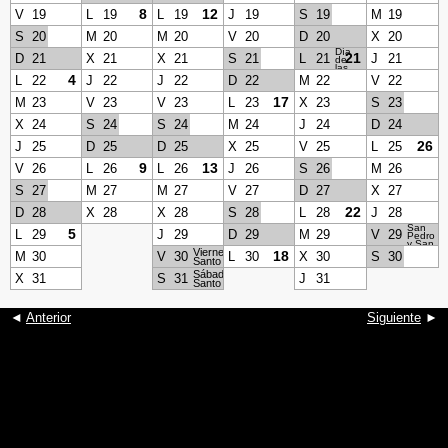
8
12
V
19
L
19
L
19
J
19
S
19
M
19
S
20
M
20
M
20
V
20
D
20
X
20
Día
21
D
21
X
21
X
21
S
21
L
21
J
21
de
las
Glorias
4
L
22
J
22
J
22
D
22
M
22
V
22
Navales
17
M
23
V
23
V
23
L
23
X
23
S
23
X
24
S
24
S
24
M
24
J
24
D
24
26
J
25
D
25
D
25
X
25
V
25
L
25
9
13
V
26
L
26
L
26
J
26
S
26
M
26
S
27
M
27
M
27
V
27
D
27
X
27
22
D
28
X
28
X
28
S
28
L
28
J
28
San
5
L
29
J
29
D
29
M
29
V
29
Pedro
y San
Viernes
Pablo
18
M
30
V
30
L
30
X
30
S
30
Santo
Sábado
X
31
S
31
J
31
Santo
◄
Anterior
Siguiente
►