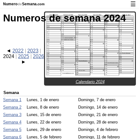
☰
Numero
Semana
de
.com
Calendario con días festivos y números de semana
Numeros de semana 2024
Privacidad y galletas
2022
2023
2024
2025
2026
Calendario 2024
Semana
Semana 1
Lunes, 1 de enero
Domingo, 7 de enero
Semana 2
Lunes, 8 de enero
Domingo, 14 de enero
Semana 3
Lunes, 15 de enero
Domingo, 21 de enero
Semana 4
Lunes, 22 de enero
Domingo, 28 de enero
Semana 5
Lunes, 29 de enero
Domingo, 4 de febrero
Semana 6
Lunes, 5 de febrero
Domingo, 11 de febrero